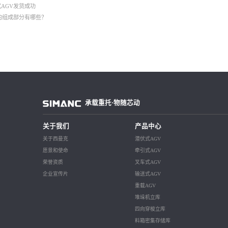
AGV发货成功
的组成部分有哪些？
承载重托·物随芯动
关于我们
产品中心
关于西曼克
潜伏式AGV
愿景和使命
牵引式AGV
荣誉资质
叉车式AGV
企业宣传片
输送式AGV
重载AGV
堆垛机立库
四向穿梭立库
料箱密集存储库