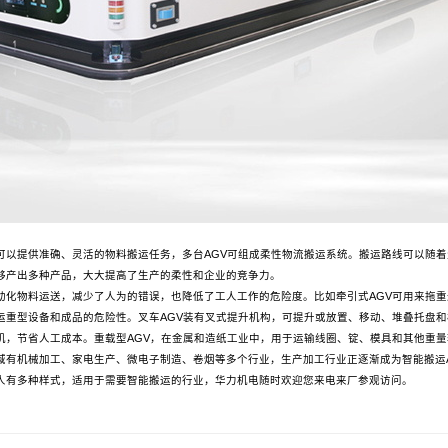
人可以提供准确、灵活的物料搬运任务，多台AGV可组成柔性物流搬运系统。搬运路线可以随
够产出多种产品，大大提高了生产的柔性和企业的竞争力。
自动化物料运送，减少了人为的错误，也降低了工人工作的危险度。比如牵引式AGV可用来拖
运重型设备和成品的危险性。叉车AGV装有叉式提升机构，可提升或放置、移动、堆叠托盘和
机，节省人工成本。重载型AGV，在金属和造纸工业中，用于运输线圈、锭、模具和其他重量
领域有机械加工、家电生产、微电子制造、卷烟等多个行业，生产加工行业正逐渐成为智能搬运
人有多种样式，适用于需要智能搬运的行业，华力机电随时欢迎您来电来厂参观访问。