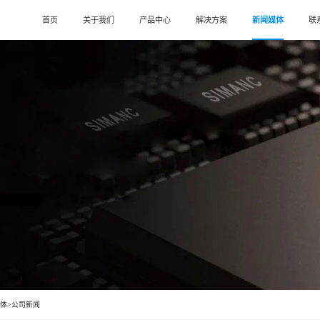
首页
关于我们
产品中心
解决方案
新闻媒体
联
关于西曼克
>
物流领域
公司新闻
>
>
潜伏式AGV
堆垛机立库
愿景和使命
>
机械制造领域
>
行业动态
>
牵引式AGV
四向穿梭立库
荣誉资质
>
工程机械领域
>
叉车式AGV
料箱密集存储库
企业宣传片
>
机电类制造领域
>
输送式AGV
重载AGV
链条输送线
媒体
>
公司新闻