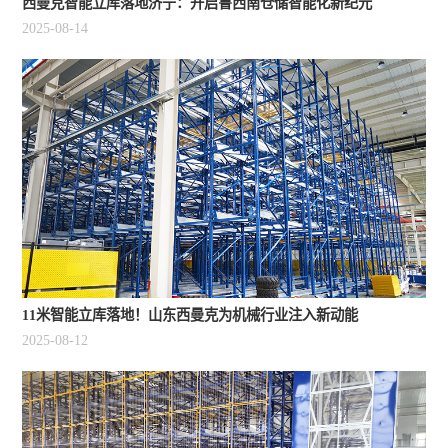
西曼克智能立库落地济宁：开启鲁西南仓储智能化新纪元​
2025-08-14
11米智能立库落地！山东西曼克为机械行业注入新动能
2025-08-12