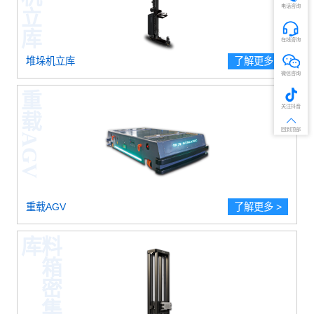
电话咨询
在线咨询
堆垛机立库
了解更多 >
微信咨询
重载AGV
关注抖音
回到顶部
重载AGV
了解更多 >
库
料
箱
密
集
存
储